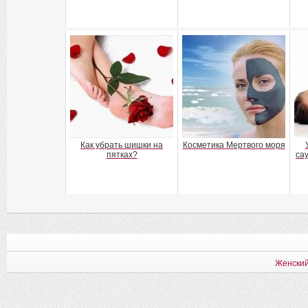
Как убрать шишки на
Косметика Мертвого моря
пятках?
са
Женский