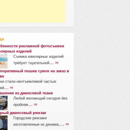
да
бенности рекламной фотосъемки
лирных изделий
Съемка ювелирных изделий
… ∞
требует тщательной
поративный пошив сумок на заказ в
ве
ки стали неотъемлемой частью
… ∞
ей
ашения из джинсовой ткани
Любой желающий сегодня без
… ∞
проблем
ный джинсовый рюкзак
Городские рюкзаки
… ∞
изготовленные из денима,