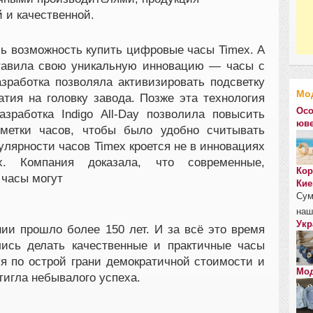
 и качественной.
сь возможность купить цифровые часы Timex. А
ставила свою уникальную инновацию — часы с
азработка позволяла активизировать подсветку
Мо
ия на головку завода. Позже эта технология
Осо
зработка Indigo All-Day позволила повысить
юве
зметки часов, чтобы было удобно считывать
улярности часов Timex кроется не в инновациях
х. Компания доказала, что современные,
Кор
часы могут
Кие
Сум
наш
Укр
ии прошло более 150 лет. И за всё это время
ись делать качественные и практичные часы
я по острой грани демократичной стоимости и
Мод
тигла небывалого успеха.