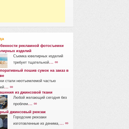
да
бенности рекламной фотосъемки
лирных изделий
Съемка ювелирных изделий
… ∞
требует тщательной
поративный пошив сумок на заказ в
ве
ки стали неотъемлемой частью
… ∞
ей
ашения из джинсовой ткани
Любой желающий сегодня без
… ∞
проблем
ный джинсовый рюкзак
Городские рюкзаки
… ∞
изготовленные из денима,