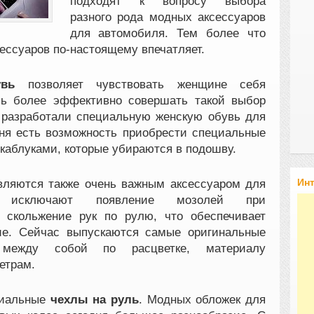
подходят к вопросу выбора
разного рода модных аксессуаров
для автомобиля.
Тем более что
ессуаров по-настоящему впечатляет.
вь
позволяет чувствовать женщине себя
чь более эффективно совершать такой выбор
 разработали специальную женскую обувь для
ня есть возможность приобрести специальные
аблуками, которые убираются в подошву.
Ин
ляются также очень важным аксессуаром для
и исключают появление мозолей при
 скольжение рук по рулю, что обеспечивает
ие. Сейчас выпускаются самые оригинальные
 между собой по расцветке, материалу
етрам.
циальные
чехлы на руль
. Модных обложек для