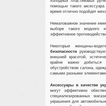
холодных пластиковых руле
помощью такого аксессуара
время отлично подойдет мехо
Немаловажное значение им
выборе такого модного и
эффективное противодействи
Некоторые женщины-вод
безопасности
руководствуют
внешней красотой, эстетич
крайне важно добиться
обустройством салона, одеж
самыми разными элементами 
Аксессуары в качестве ук
могут эффективно обеспе
специализированных магаз
украшения для автомобильн