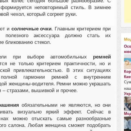
вых колес сегодня большое разнообразие. С
 формируется неповторимый стиль. В зимнее
вой чехол, который согреет руки.
еют и
солнечные очки
. Главным критерием при
 полезного аксессуара должно стать их
Мо
е бликованию стекол.
Осо
юве
ители при выборе автомобильных
ремней
ся не только критерием практичности, но и
еской привлекательностью. В этих ситуациях
Кор
 полной гармонии ремней с внутренним
Кие
Сум
дой женщины-водителя. Ремни можно украшать
наш
– стразами, вышивкой и прочее.
Укр
рашения
обязательными не являются, но они
чивать визуально яркий эффект. Сейчас в
Мод
инах можно отыскать самые разнообразные
ого салона. Любая женщина сможет подобрать