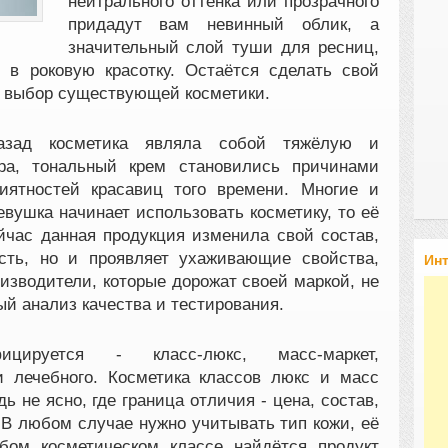
нейтрального оттенка или прозрачного
придадут вам невинный облик, а
значительный слой туши для ресниц,
 в роковую красотку. Остаётся сделать свой
й выбор существующей косметики.
азад косметика являла собой тяжёлую и
дра, тональный крем становились причинами
иятностей красавиц того времени. Многие и
евушка начинает использовать косметику, то её
йчас данная продукция изменила свой состав,
сть, но и проявляет ухаживающие свойства,
Ин
оизводители, которые дорожат своей маркой, не
й анализ качества и тестирования.
ицируется - класс-люкс, масс-маркет,
и лечебного. Косметика классов люкс и масс
 не ясно, где граница отличия - цена, состав,
 В любом случае нужно учитывать тип кожи, её
юбом косметическом классе найдётся продукт