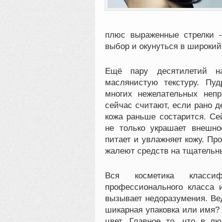
плюс выраженные стрелки -
выбор и окунуться в широки
Ещё пару десятилетий н
маслянистую текстуру. Пу
многих нежелательных непр
сейчас считают, если рано д
кожа раньше состарится. Се
не только украшает внешно
питает и увлажняет кожу. Пр
жалеют средств на тщательны
Вся косметика классиф
профессионального класса 
вызывает недоразумения. Ведь
шикарная упаковка или имя?
цвет. Главное то, что в л