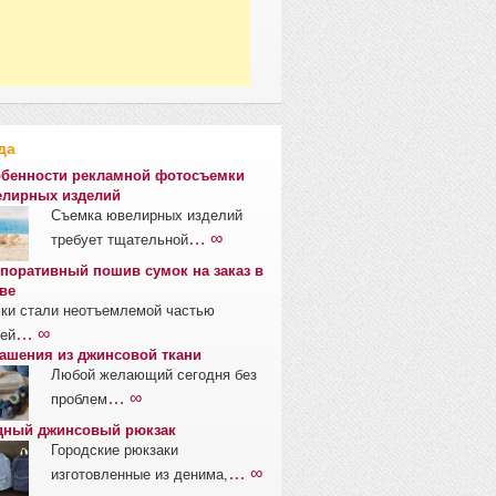
да
бенности рекламной фотосъемки
лирных изделий
Съемка ювелирных изделий
… ∞
требует тщательной
поративный пошив сумок на заказ в
ве
ки стали неотъемлемой частью
… ∞
ей
ашения из джинсовой ткани
Любой желающий сегодня без
… ∞
проблем
ный джинсовый рюкзак
Городские рюкзаки
… ∞
изготовленные из денима,