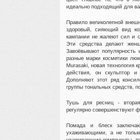
идеально подходящий для ва
Правило великолепной внешн
здоровый, сияющий вид к
кампании не жалеют сил и с
Эти средства делают женщ
Завоёвывают популярность и
разные марки косметики люк
Murasaki, новая технология к
действия, он скульптор и
Дополняют этот ряд консил
группы тональных средств, 
Тушь для ресниц - вторая
регулярно совершенствуют ф
Помада и блеск заключаю
ухаживающими, а не тольк
ухаживающие компоненты, д