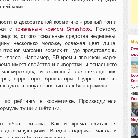
шей кожи.
ости в декоративной косметике - ровный тон и
ожи с
тональным кремом Smashbox
. Поэтому
редств, оттого тональные средства недешевы.
Мо
ину несколько моложе, освежая цвет лица.
Осо
нтернет магазин Космохит -где представлены
юве
с класса. Например, ВВ-кремы японской марки
рема имеет свойства и сыворотки, и тонального
 маскировщик, и отличный солнцезащитник.
Кор
еры, корректоры, бронзаторы. Пудры тоже из
Кие
пользуются популярностью в любые времена.
Сум
наш
Укр
 по рейтингу в косметичке. Производители
ормулы туши и щёточки.
Мод
т образ визажа. Как и крема считаются
о декорирующими. Всегда содержат масла и
елающие губы ухоженными.