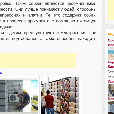
ровке. Также собаки являются несомненными
чности. Они лучше понимают людей, способны
епрессиях и апатии. Те, кто содержат собак,
 в процессе прогулок и с помощью питомцев
людьми.
ться детям, предчувствуют землетрясения, при
Мо
й из-под обвалов, а также способны находить
Осо
юве
Кор
Кие
Сум
е:
наш
Укр
Мод