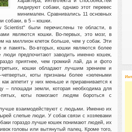
характера, интеллекта и способностей
лидируют собаки, однако этот перевес
минимален. Сравнивались 11 основных
и собаки, в 5 – кошки.
 Scientist" были перечислены те области, в
ами являются кошки. Во-первых, это мозг, в
м на миллион клеток больше, чем у собак. Эти
е и память. Во-вторых, кошки являются более
е люди предпочитают заводить именно кошек,
раздо приятнее, чем громкий лай, да и фото
-третьих, кошки обладают лучшим зрением и
-четвертых, коты признаны более «зелеными
Ин
как аппетит у них меньше и приравнивается к
ду – площади земли, которая необходима для
-пятых, коты помогают людям бороться с
 лучше взаимодействуют с людьми. Именно их
дырей слепые люди. У собак связи с хозяевами
обаки гораздо лучше кошек понимают людей, их
кивок головы или вытянутый палец. Кроме того,