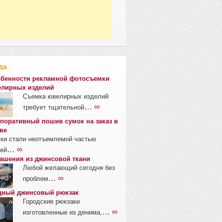
да
бенности рекламной фотосъемки
лирных изделий
Съемка ювелирных изделий
… ∞
требует тщательной
поративный пошив сумок на заказ в
ве
ки стали неотъемлемой частью
… ∞
ей
ашения из джинсовой ткани
Любой желающий сегодня без
… ∞
проблем
ный джинсовый рюкзак
Городские рюкзаки
… ∞
изготовленные из денима,