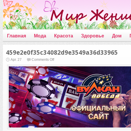
Главная
Мода
Красота
Здоровье
Дом
459e2e0f35c34082d9e3549a36d33965
on
Apr. 27
Comments Off
459e2e0f35c34082d9e3549a36d33965