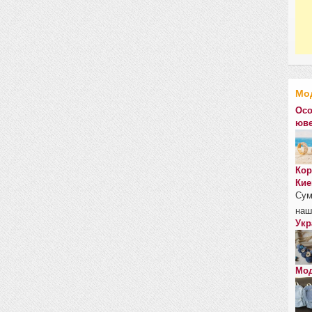
Мо
Осо
юве
Кор
Кие
Сум
наш
Укр
Мод