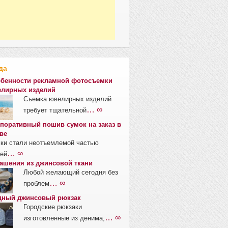
да
бенности рекламной фотосъемки
лирных изделий
Съемка ювелирных изделий
… ∞
требует тщательной
поративный пошив сумок на заказ в
ве
ки стали неотъемлемой частью
… ∞
ей
ашения из джинсовой ткани
Любой желающий сегодня без
… ∞
проблем
ный джинсовый рюкзак
Городские рюкзаки
… ∞
изготовленные из денима,